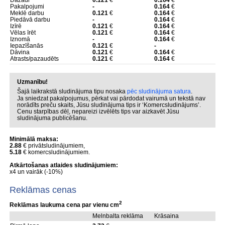
Dažādi
0.121
€
0.164
€
Pakalpojumi
-
0.164
€
Meklē darbu
0.121
€
0.164
€
Piedāvā darbu
-
0.164
€
Izīrē
0.121
€
0.164
€
Vēlas īrēt
0.121
€
0.164
€
Iznomā
-
0.164
€
Iepazīšanās
0.121
€
-
Dāvina
0.121
€
0.164
€
Atrasts/pazaudēts
0.121
€
0.164
€
Uzmanību!
Šajā laikrakstā sludinājuma tipu nosaka
pēc sludinājuma satura
.
Ja sniedzat pakalpojumus, pērkat vai pārdodat vairumā un tekstā nav
norādīts preču skaits, Jūsu sludinājuma tips ir ‘Komercsludinājums’.
Cenu starpības dēļ, nepareizi izvēlēts tips var aizkavēt Jūsu
sludinājuma publicēšanu.
Minimālā maksa:
2.88
€ privātsludinājumiem,
5.18
€ komercsludinājumiem.
Atkārtošanas atlaides sludinājumiem:
x4 un vairāk (-10%)
Reklāmas cenas
2
Reklāmas laukuma cena par vienu cm
Melnbalta reklāma
Krāsaina