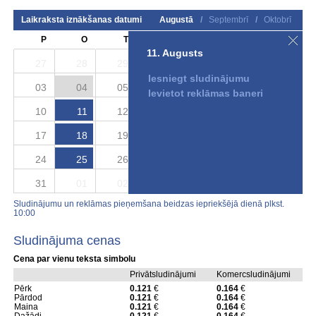
Laikraksta iznākšanas datumi
Augustā
/
Septembrī
/
Oktobrī
P
O
T
C
P
S
S
11. Augusts
27
28
29
30
31
01
02
Iesniegt sludinājumu
03
04
05
06
07
08
09
Ievietot reklāmas baneri
10
11
12
13
14
15
16
17
18
19
20
21
22
23
24
25
26
27
28
29
30
31
01
02
03
04
05
06
Sludinājumu un reklāmas pieņemšana beidzas iepriekšējā dienā plkst.
10:00
Sludinājuma cenas
Cena par vienu teksta simbolu
Privātsludinājumi
Komercsludinājumi
Pērk
0.121
€
0.164
€
Pārdod
0.121
€
0.164
€
Maina
0.121
€
0.164
€