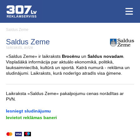
Saldus Zeme
Saldus Zeme
laikraksts, avīze
«Saldus Zeme» ir laikraksts
Brocēnu
un
Saldus novadam
.
Visplašākā informācija par aktuālo ekonomikā, politikā,
lauksaimniecībā, kultūrā un sportā. Katrā numurā - reklāma un
sludinājumi. Laikraksts, kurā noderīgo atradīs visa ģimene.
Laikraksta «Saldus Zeme» pakalpojumu cenas norādītas ar
PVN.
Iesniegt sludinājumu
Ievietot reklāmas baneri