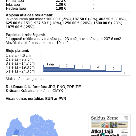
Pirmā lapa
2.73
€
-
Iekšlapa
1.36
€
-
Pēdējā lapa
1.98
€
-
Apjoma atlaides reklāmām:
ja kopsumma pārsniedz
100.00
€ (-5%),
187.50
€ (-8%),
462.50
€ (-10%),
625.00
€ (-15%),
937.50
€ (-18%),
1250.00
€ (-20%),
1500.00
€ (-23%),
1875.00
€ (-25%)
Papildus ierobežojumi:
1.lappusē reklāma nav mazāka par 23 cm2, nav lielāka par 237.6 cm2.
Mazākais reklāmas laukums – 10 cm2.
Sleju platumi:
1 sleja - 4.6 cm
2 slejas - 9.7 cm
3 slejas - 14.7 cm
4 slejas - 19.8 cm
5 slejas - 24.8 cm
Maksimālais augstums:
Reklāmas faila formāts:
JPG, PNG, PDF, TIF
Krāsas:
Krāsainai reklāmai CMYK
Visas cenas norādītas EUR ar PVN