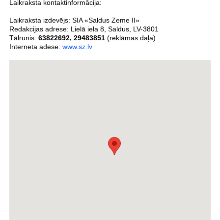
Laikraksta kontaktinformācija:
Laikraksta izdevējs:
SIA «Saldus Zeme II»
Redakcijas adrese:
Lielā iela 8
,
Saldus
,
LV-3801
Tālrunis:
63822692
,
29483851
(reklāmas daļa)
Interneta adese:
www.sz.lv