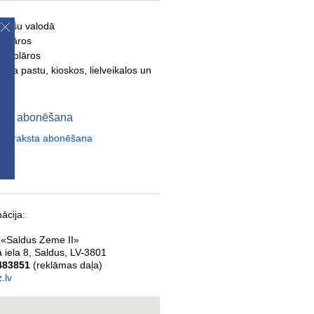
tviešu valodā
mplāros
semplāros
- pa pastu, kioskos, lielveikalos un
s
eme abonēšana
laikraksta abonēšana
ācija:
 «Saldus Zeme II»
ā iela 8
,
Saldus
,
LV-3801
483851
(reklāmas daļa)
.lv