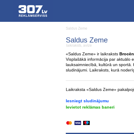
Saldus Zeme
Saldus Zeme
laikraksts, avīze
«Saldus Zeme» ir laikraksts
Brocē
Visplašākā informācija par aktuālo e
lauksaimniecībā, kultūrā un sportā.
sludinājumi. Laikraksts, kurā noderī
Laikraksta «Saldus Zeme» pakalpoj
Iesniegt sludinājumu
Ievietot reklāmas baneri