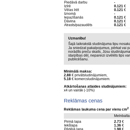
Piedāvā darbu
-
Izīrē
0.121
€
Vēlas īrēt
0.121
€
Iznomā
-
Iepazīšanās
0.121
€
Dāvina
0.121
€
Atrasts/pazaudēts
0.121
€
Uzmanību!
Šajā laikrakstā sludinājuma tipu nosa
Ja sniedzat pakalpojumus, pērkat vai p
norādīts preču skaits, Jūsu sludinājum
starpības dēļ, nepareizi izvēlēts tips v
publicēšanu.
Minimālā maksa:
2.88
€ privātsludinājumiem,
5.18
€ komercsludinājumiem.
Atkārtošanas atlaides sludinājumiem:
x4 un vairāk (-10%)
Reklāmas cenas
2
Reklāmas laukuma cena par vienu cm
Melnbalta
Pirmā lapa
2.73
€
Iekšlapa
1.36
€
Pēdējā lapa
1.98
€