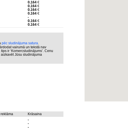
0.164
€
0.164
€
0.164
€
0.164
€
-
0.164
€
0.164
€
ka
pēc sludinājuma satura
.
ārdodat vairumā un tekstā nav
a tips ir ‘Komercsludinājums’. Cenu
ar aizkavēt Jūsu sludinājuma
 reklāma
Krāsaina
-
-
-