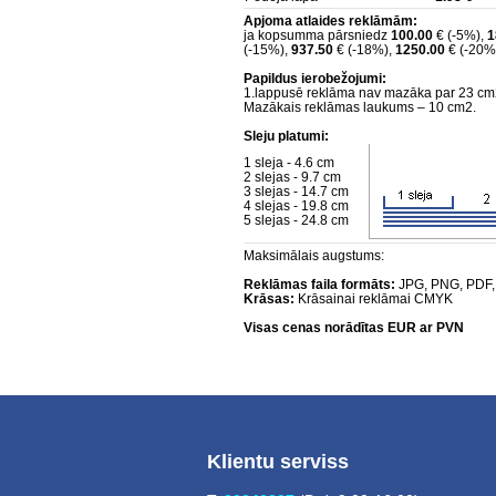
Apjoma atlaides reklāmām:
ja kopsumma pārsniedz
100.00
€ (-5%),
1
(-15%),
937.50
€ (-18%),
1250.00
€ (-20%
Papildus ierobežojumi:
1.lappusē reklāma nav mazāka par 23 cm2
Mazākais reklāmas laukums – 10 cm2.
Sleju platumi:
1 sleja - 4.6 cm
2 slejas - 9.7 cm
3 slejas - 14.7 cm
4 slejas - 19.8 cm
5 slejas - 24.8 cm
Maksimālais augstums:
Reklāmas faila formāts:
JPG, PNG, PDF,
Krāsas:
Krāsainai reklāmai CMYK
Visas cenas norādītas EUR ar PVN
Klientu serviss