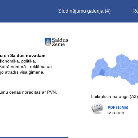
Sludinājumu galerija
(4)
Re
nu
un
Saldus novadam
.
konomikā, politikā,
 Katrā numurā - reklāma un
go atradīs visa ģimene.
umu cenas norādītas ar PVN.
Laikraksta paraugs (A3)
PDF (10Mb)
12.04.2019