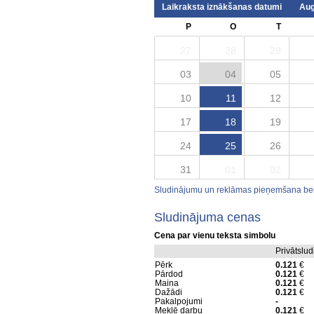
Laikraksta iznākšanas datumi
Aug
P
O
T
27
28
29
03
04
05
10
11
12
17
18
19
24
25
26
31
01
02
Sludinājumu un reklāmas pieņemšana beid
Sludinājuma cenas
Cena par vienu teksta simbolu
Privātslu
Pērk
0.121
€
Pārdod
0.121
€
Maina
0.121
€
Dažādi
0.121
€
Pakalpojumi
-
Meklē darbu
0.121
€