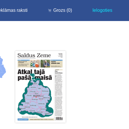
klāmas raksti
Grozs
(0)
Ielogoties