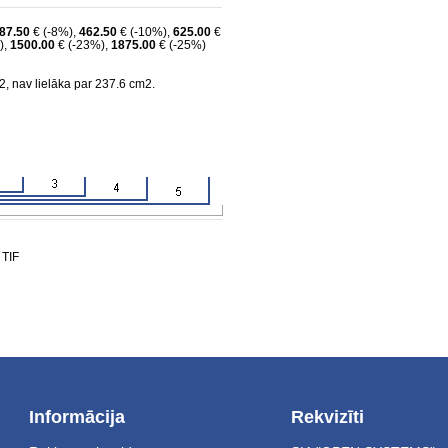
87.50
€ (-8%),
462.50
€ (-10%),
625.00
€
),
1500.00
€ (-23%),
1875.00
€ (-25%)
, nav lielāka par 237.6 cm2.
 TIF
Informācija
Rekvizīti