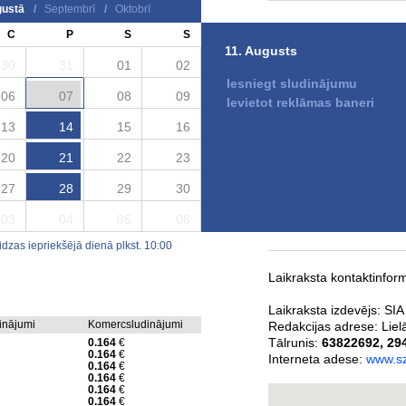
ustā
/
Septembrī
/
Oktobrī
Drukātā versija iznāk la
C
P
S
S
11. Augusts
Otrdienās
- 6100 ekse
30
31
01
02
Piektdienās
- 6100 ek
Iesniegt sludinājumu
Laikraksta izplatīšana
06
07
08
09
Ievietot reklāmas baneri
citās tirdzniecības vietā
13
14
15
16
Laikraksta Saldus Z
20
21
22
23
Saldus Zeme - drukātā 
27
28
29
30
03
04
05
06
zas iepriekšējā dienā plkst. 10:00
Laikraksta kontaktinform
Laikraksta izdevējs:
SIA
dinājumi
Komercsludinājumi
Redakcijas adrese:
Liel
Tālrunis:
63822692
,
29
0.164
€
0.164
€
Interneta adese:
www.sz
0.164
€
0.164
€
0.164
€
0.164
€