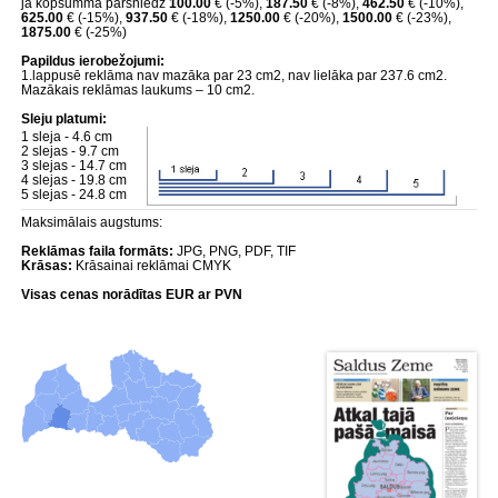
ja kopsumma pārsniedz
100.00
€ (-5%),
187.50
€ (-8%),
462.50
€ (-10%),
625.00
€ (-15%),
937.50
€ (-18%),
1250.00
€ (-20%),
1500.00
€ (-23%),
1875.00
€ (-25%)
Papildus ierobežojumi:
1.lappusē reklāma nav mazāka par 23 cm2, nav lielāka par 237.6 cm2.
Mazākais reklāmas laukums – 10 cm2.
Sleju platumi:
1 sleja - 4.6 cm
2 slejas - 9.7 cm
3 slejas - 14.7 cm
4 slejas - 19.8 cm
5 slejas - 24.8 cm
Maksimālais augstums:
Reklāmas faila formāts:
JPG, PNG, PDF, TIF
Krāsas:
Krāsainai reklāmai CMYK
Visas cenas norādītas EUR ar PVN