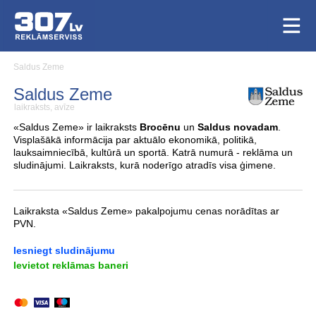
Saldus Zeme
Saldus Zeme
laikraksts, avīze
«Saldus Zeme» ir laikraksts
Brocēnu
un
Saldus novadam
.
Visplašākā informācija par aktuālo ekonomikā, politikā,
lauksaimniecībā, kultūrā un sportā. Katrā numurā - reklāma un
sludinājumi. Laikraksts, kurā noderīgo atradīs visa ģimene.
Laikraksta «Saldus Zeme» pakalpojumu cenas norādītas ar
PVN.
Iesniegt sludinājumu
Ievietot reklāmas baneri