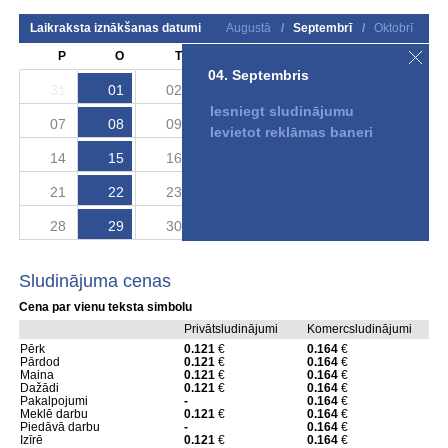
Laikraksta iznākšanas datumi
Augustā
/
Septembrī
/
Oktobrī
P
O
T
C
P
S
S
04. Septembris
31
01
02
03
04
05
06
Iesniegt sludinājumu
07
08
09
10
11
12
13
Ievietot reklāmas baneri
14
15
16
17
18
19
20
21
22
23
24
25
26
27
28
29
30
01
02
03
04
Sludinājuma cenas
Cena par vienu teksta simbolu
Privātsludinājumi
Komercsludinājumi
Pērk
0.121
€
0.164
€
Pārdod
0.121
€
0.164
€
Maina
0.121
€
0.164
€
Dažādi
0.121
€
0.164
€
Pakalpojumi
-
0.164
€
Meklē darbu
0.121
€
0.164
€
Piedāvā darbu
-
0.164
€
Izīrē
0.121
€
0.164
€