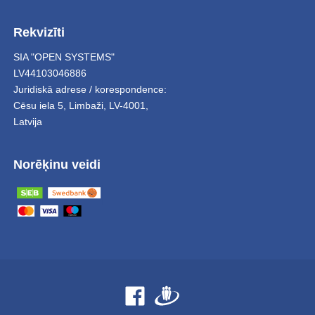
Rekvizīti
SIA "OPEN SYSTEMS"
LV44103046886
Juridiskā adrese / korespondence:
Cēsu iela 5
,
Limbaži
,
LV-4001,
Latvija
Norēķinu veidi