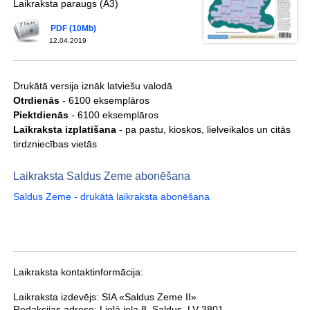
Laikraksta paraugs (A3)
PDF (10Mb)
12.04.2019
Drukātā versija iznāk latviešu valodā
Otrdienās
- 6100 eksemplāros
Piektdienās
- 6100 eksemplāros
Laikraksta izplatīšana
- pa pastu, kioskos, lielveikalos un citās
tirdzniecības vietās
Laikraksta Saldus Zeme abonēšana
Saldus Zeme - drukātā laikraksta abonēšana
Laikraksta kontaktinformācija:
Laikraksta izdevējs:
SIA «Saldus Zeme II»
Redakcijas adrese:
Lielā iela 8
,
Saldus
,
LV-3801