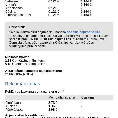
Vēlas īrēt
0.121
€
0.164
€
Iznomā
-
0.164
€
Iepazīšanās
0.121
€
-
Dāvina
0.121
€
0.164
€
Atrasts/pazaudēts
0.121
€
0.164
€
Uzmanību!
Šajā laikrakstā sludinājuma tipu nosaka
pēc sludinājuma satura
.
Ja sniedzat pakalpojumus, pērkat vai pārdodat vairumā un tekstā nav
norādīts preču skaits, Jūsu sludinājuma tips ir ‘Komercsludinājums’.
Cenu starpības dēļ, nepareizi izvēlēts tips var aizkavēt Jūsu
sludinājuma publicēšanu.
Minimālā maksa:
2.88
€ privātsludinājumiem,
5.18
€ komercsludinājumiem.
Atkārtošanas atlaides sludinājumiem:
x4 un vairāk (-10%)
Reklāmas cenas
2
Reklāmas laukuma cena par vienu cm
Melnbalta reklāma
Krāsaina
Pirmā lapa
2.73
€
-
Iekšlapa
1.36
€
-
Pēdējā lapa
1.98
€
-
Apjoma atlaides reklāmām: