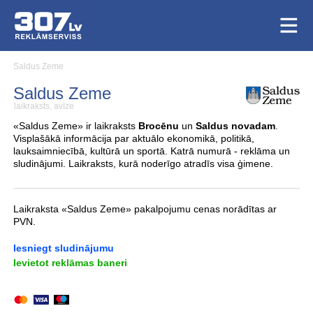
Saldus Zeme
Saldus Zeme
laikraksts, avīze
«Saldus Zeme» ir laikraksts
Brocēnu
un
Saldus novadam
.
Visplašākā informācija par aktuālo ekonomikā, politikā,
lauksaimniecībā, kultūrā un sportā. Katrā numurā - reklāma un
sludinājumi. Laikraksts, kurā noderīgo atradīs visa ģimene.
Laikraksta «Saldus Zeme» pakalpojumu cenas norādītas ar
PVN.
Iesniegt sludinājumu
Ievietot reklāmas baneri