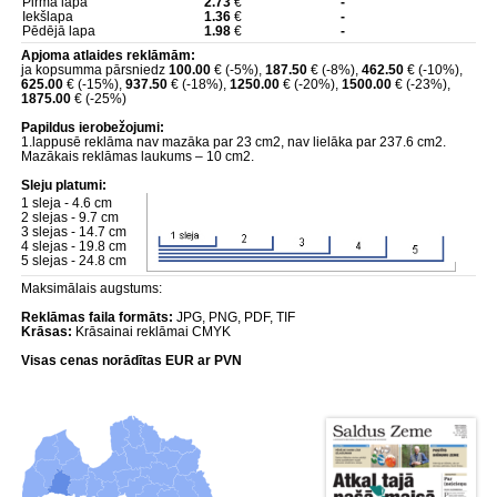
Pirmā lapa
2.73
€
-
Iekšlapa
1.36
€
-
Pēdējā lapa
1.98
€
-
Apjoma atlaides reklāmām:
ja kopsumma pārsniedz
100.00
€ (-5%),
187.50
€ (-8%),
462.50
€ (-10%),
625.00
€ (-15%),
937.50
€ (-18%),
1250.00
€ (-20%),
1500.00
€ (-23%),
1875.00
€ (-25%)
Papildus ierobežojumi:
1.lappusē reklāma nav mazāka par 23 cm2, nav lielāka par 237.6 cm2.
Mazākais reklāmas laukums – 10 cm2.
Sleju platumi:
1 sleja - 4.6 cm
2 slejas - 9.7 cm
3 slejas - 14.7 cm
4 slejas - 19.8 cm
5 slejas - 24.8 cm
Maksimālais augstums:
Reklāmas faila formāts:
JPG, PNG, PDF, TIF
Krāsas:
Krāsainai reklāmai CMYK
Visas cenas norādītas EUR ar PVN