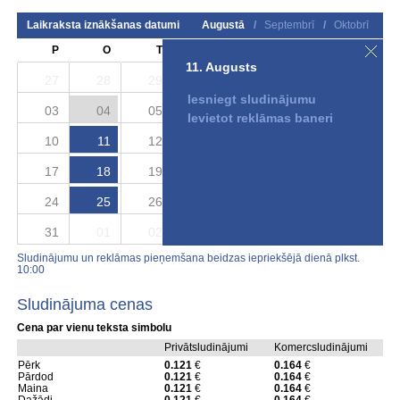
Laikraksta iznākšanas datumi
Augustā
/
Septembrī
/
Oktobrī
P
O
T
C
P
S
S
11. Augusts
27
28
29
30
31
01
02
Iesniegt sludinājumu
03
04
05
06
07
08
09
Ievietot reklāmas baneri
10
11
12
13
14
15
16
17
18
19
20
21
22
23
24
25
26
27
28
29
30
31
01
02
03
04
05
06
Sludinājumu un reklāmas pieņemšana beidzas iepriekšējā dienā plkst.
10:00
Sludinājuma cenas
Cena par vienu teksta simbolu
Privātsludinājumi
Komercsludinājumi
Pērk
0.121
€
0.164
€
Pārdod
0.121
€
0.164
€
Maina
0.121
€
0.164
€