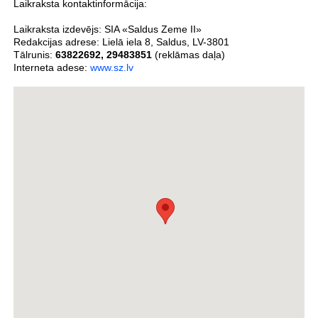
Laikraksta kontaktinformācija:
Laikraksta izdevējs:
SIA «Saldus Zeme II»
Redakcijas adrese:
Lielā iela 8
,
Saldus
,
LV-3801
Tālrunis:
63822692
,
29483851
(reklāmas daļa)
Interneta adese:
www.sz.lv