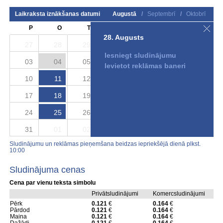
Laikraksta iznākšanas datumi
Augustā
/
Septembrī
/
Oktobrī
P
O
T
C
P
S
S
28. Augusts
27
28
29
30
31
01
02
Iesniegt sludinājumu
03
04
05
06
07
08
09
Ievietot reklāmas baneri
10
11
12
13
14
15
16
17
18
19
20
21
22
23
24
25
26
27
28
29
30
31
01
02
03
04
05
06
Sludinājumu un reklāmas pieņemšana beidzas iepriekšējā dienā plkst.
10:00
Sludinājuma cenas
Cena par vienu teksta simbolu
Privātsludinājumi
Komercsludinājumi
Pērk
0.121
€
0.164
€
Pārdod
0.121
€
0.164
€
Maina
0.121
€
0.164
€