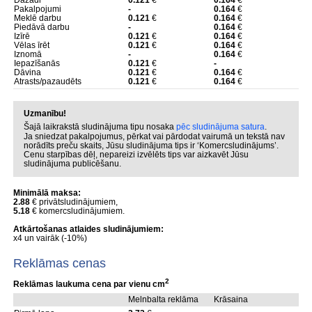
Dažādi
0.121
€
0.164
€
Pakalpojumi
-
0.164
€
Meklē darbu
0.121
€
0.164
€
Piedāvā darbu
-
0.164
€
Izīrē
0.121
€
0.164
€
Vēlas īrēt
0.121
€
0.164
€
Iznomā
-
0.164
€
Iepazīšanās
0.121
€
-
Dāvina
0.121
€
0.164
€
Atrasts/pazaudēts
0.121
€
0.164
€
Uzmanību!
Šajā laikrakstā sludinājuma tipu nosaka
pēc sludinājuma satura
.
Ja sniedzat pakalpojumus, pērkat vai pārdodat vairumā un tekstā nav
norādīts preču skaits, Jūsu sludinājuma tips ir ‘Komercsludinājums’.
Cenu starpības dēļ, nepareizi izvēlēts tips var aizkavēt Jūsu
sludinājuma publicēšanu.
Minimālā maksa:
2.88
€ privātsludinājumiem,
5.18
€ komercsludinājumiem.
Atkārtošanas atlaides sludinājumiem:
x4 un vairāk (-10%)
Reklāmas cenas
2
Reklāmas laukuma cena par vienu cm
Melnbalta reklāma
Krāsaina