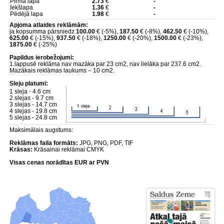
Pirmā lapa
2.73
€
-
Iekšlapa
1.36
€
-
Pēdējā lapa
1.98
€
-
Apjoma atlaides reklāmām:
ja kopsumma pārsniedz
100.00
€ (-5%),
187.50
€ (-8%),
462.50
€ (-10%),
625.00
€ (-15%),
937.50
€ (-18%),
1250.00
€ (-20%),
1500.00
€ (-23%),
1875.00
€ (-25%)
Papildus ierobežojumi:
1.lappusē reklāma nav mazāka par 23 cm2, nav lielāka par 237.6 cm2.
Mazākais reklāmas laukums – 10 cm2.
Sleju platumi:
1 sleja - 4.6 cm
2 slejas - 9.7 cm
3 slejas - 14.7 cm
4 slejas - 19.8 cm
5 slejas - 24.8 cm
Maksimālais augstums:
Reklāmas faila formāts:
JPG, PNG, PDF, TIF
Krāsas:
Krāsainai reklāmai CMYK
Visas cenas norādītas EUR ar PVN