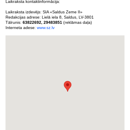
Laikraksta kontaktinformācija:
Laikraksta izdevējs:
SIA «Saldus Zeme II»
Redakcijas adrese:
Lielā iela 8
,
Saldus
,
LV-3801
Tālrunis:
63822692
,
29483851
(reklāmas daļa)
Interneta adese:
www.sz.lv