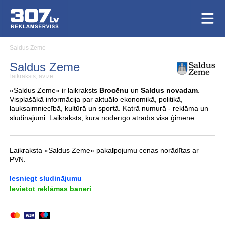
Saldus Zeme
Saldus Zeme
laikraksts, avīze
«Saldus Zeme» ir laikraksts
Brocēnu
un
Saldus novadam
.
Visplašākā informācija par aktuālo ekonomikā, politikā,
lauksaimniecībā, kultūrā un sportā. Katrā numurā - reklāma un
sludinājumi. Laikraksts, kurā noderīgo atradīs visa ģimene.
Laikraksta «Saldus Zeme» pakalpojumu cenas norādītas ar
PVN.
Iesniegt sludinājumu
Ievietot reklāmas baneri