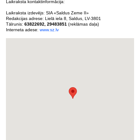
Laikraksta kontaktinformācija:
Laikraksta izdevējs:
SIA «Saldus Zeme II»
Redakcijas adrese:
Lielā iela 8
,
Saldus
,
LV-3801
Tālrunis:
63822692
,
29483851
(reklāmas daļa)
Interneta adese:
www.sz.lv