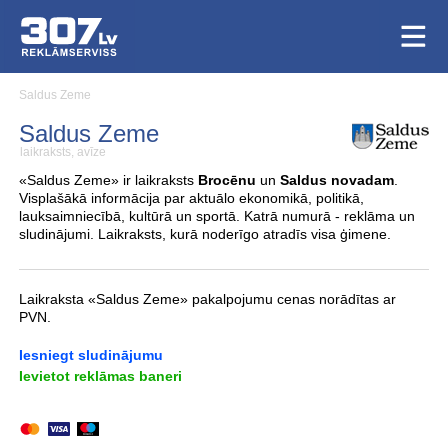
Saldus Zeme
Saldus Zeme
laikraksts, avīze
«Saldus Zeme» ir laikraksts
Brocēnu
un
Saldus novadam
.
Visplašākā informācija par aktuālo ekonomikā, politikā,
lauksaimniecībā, kultūrā un sportā. Katrā numurā - reklāma un
sludinājumi. Laikraksts, kurā noderīgo atradīs visa ģimene.
Laikraksta «Saldus Zeme» pakalpojumu cenas norādītas ar
PVN.
Iesniegt sludinājumu
Ievietot reklāmas baneri