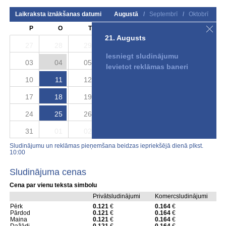
Laikraksta iznākšanas datumi
Augustā
/
Septembrī
/
Oktobrī
P
O
T
C
P
S
S
21. Augusts
27
28
29
30
31
01
02
Iesniegt sludinājumu
03
04
05
06
07
08
09
Ievietot reklāmas baneri
10
11
12
13
14
15
16
17
18
19
20
21
22
23
24
25
26
27
28
29
30
31
01
02
03
04
05
06
Sludinājumu un reklāmas pieņemšana beidzas iepriekšējā dienā plkst.
10:00
Sludinājuma cenas
Cena par vienu teksta simbolu
Privātsludinājumi
Komercsludinājumi
Pērk
0.121
€
0.164
€
Pārdod
0.121
€
0.164
€
Maina
0.121
€
0.164
€