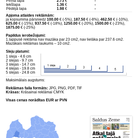
Pirmā lapa
2.73
€
-
Iekšlapa
1.36
€
-
Pēdējā lapa
1.98
€
-
Apjoma atlaides reklāmām:
ja kopsumma pārsniedz
100.00
€ (-5%),
187.50
€ (-8%),
462.50
€ (-10%),
625.00
€ (-15%),
937.50
€ (-18%),
1250.00
€ (-20%),
1500.00
€ (-23%),
1875.00
€ (-25%)
Papildus ierobežojumi:
1.lappusē reklāma nav mazāka par 23 cm2, nav lielāka par 237.6 cm2.
Mazākais reklāmas laukums – 10 cm2.
Sleju platumi:
1 sleja - 4.6 cm
2 slejas - 9.7 cm
3 slejas - 14.7 cm
4 slejas - 19.8 cm
5 slejas - 24.8 cm
Maksimālais augstums:
Reklāmas faila formāts:
JPG, PNG, PDF, TIF
Krāsas:
Krāsainai reklāmai CMYK
Visas cenas norādītas EUR ar PVN