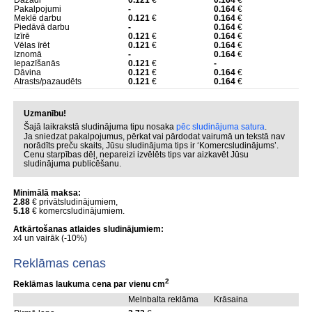
Dažādi
0.121
€
0.164
€
Pakalpojumi
-
0.164
€
Meklē darbu
0.121
€
0.164
€
Piedāvā darbu
-
0.164
€
Izīrē
0.121
€
0.164
€
Vēlas īrēt
0.121
€
0.164
€
Iznomā
-
0.164
€
Iepazīšanās
0.121
€
-
Dāvina
0.121
€
0.164
€
Atrasts/pazaudēts
0.121
€
0.164
€
Uzmanību!
Šajā laikrakstā sludinājuma tipu nosaka
pēc sludinājuma satura
.
Ja sniedzat pakalpojumus, pērkat vai pārdodat vairumā un tekstā nav
norādīts preču skaits, Jūsu sludinājuma tips ir ‘Komercsludinājums’.
Cenu starpības dēļ, nepareizi izvēlēts tips var aizkavēt Jūsu
sludinājuma publicēšanu.
Minimālā maksa:
2.88
€ privātsludinājumiem,
5.18
€ komercsludinājumiem.
Atkārtošanas atlaides sludinājumiem:
x4 un vairāk (-10%)
Reklāmas cenas
2
Reklāmas laukuma cena par vienu cm
Melnbalta reklāma
Krāsaina